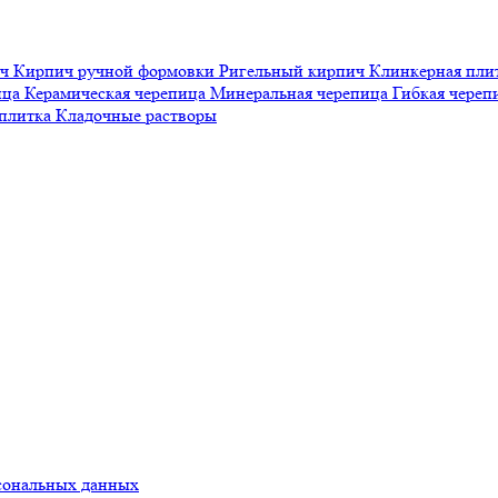
ич
Кирпич ручной формовки
Ригельный кирпич
Клинкерная пли
ица
Керамическая черепица
Минеральная черепица
Гибкая чере
 плитка
Кладочные растворы
сональных данных