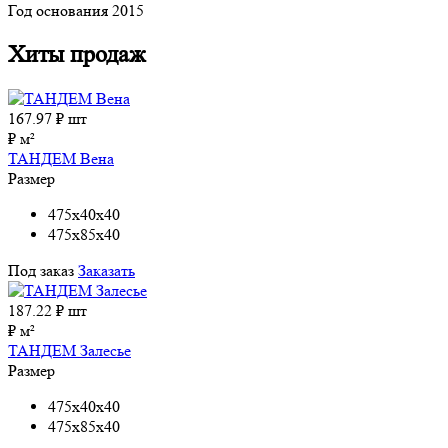
Год основания
2015
Хиты продаж
167.97
₽ шт
₽ м²
ТАНДЕМ Вена
Размер
475x40x40
475x85x40
Под заказ
Заказать
187.22
₽ шт
₽ м²
ТАНДЕМ Залесье
Размер
475x40x40
475x85x40