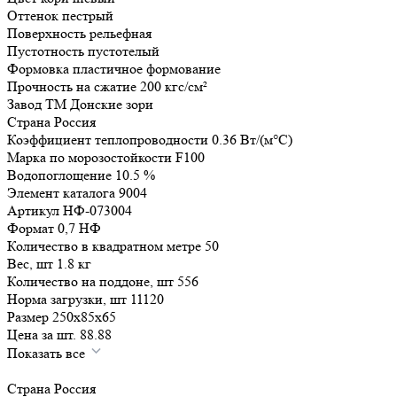
Оттенок
пестрый
Поверхность
рельефная
Пустотность
пустотелый
Формовка
пластичное формование
Прочность на сжатие
200
кгс/см²
Завод
ТМ Донские зори
Страна
Россия
Коэффициент теплопроводности
0.36
Вт/(м°C)
Марка по морозостойкости
F100
Водопоглощение
10.5
%
Элемент каталога
9004
Артикул
НФ-073004
Формат
0,7 НФ
Количество в квадратном метре
50
Вес, шт
1.8
кг
Количество на поддоне, шт
556
Норма загрузки, шт
11120
Размер
250x85x65
Цена за шт.
88.88
Показать все
Страна
Россия