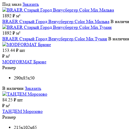
Под заказ
Заказать
1892 ₽ м²
BRAER Старый Город Венусбергер Color Mix Мальва
В налич
1892 ₽ м²
BRAER Старый Город Венусбергер Color Mix Туман
В наличи
153.44
₽ шт
₽ м²
MODFORMAT Брюне
Размер
290x85x50
В наличии
Заказать
84.25
₽ шт
₽ м²
ТАНДЕМ Морозово
Размер
215x102x65