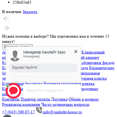
250x85x65
В наличии
Заказать
Нужна помощь в выборе?
Мы перезвоним вам в течение 15
минут!
Менеджер Санлайт Хаус
Оставить заявку
Менеджер
Акционные товары
Кирпич облицовочный
Клинкерный
кирпич
Кирпич ручной формовки
Ригельный кирпич
Здравствуйте!
Клинкерная плитка
Клинкерная плитка для облицовки фасада
Клинкерная плитка для вентилируемого фасада
Керамические
Если у вас появились вопросы?
блоки
Черепица
Керамическая черепица
Минеральная
черепица
Гибкая черепица
Брусчатка и тротуарная плитка
Клинкерная брусчатка
Бетонная тротуарная плитка
Клинкерные ступени и напольная плитка
Кладочные
Введите сообщение
растворы
Контакты
Порядок оплаты
Доставка
Обмен и возврат
Реквизиты компании
Часто задаваемые вопросы
+7 (843) 500-07-17
info@sunlight-house.ru