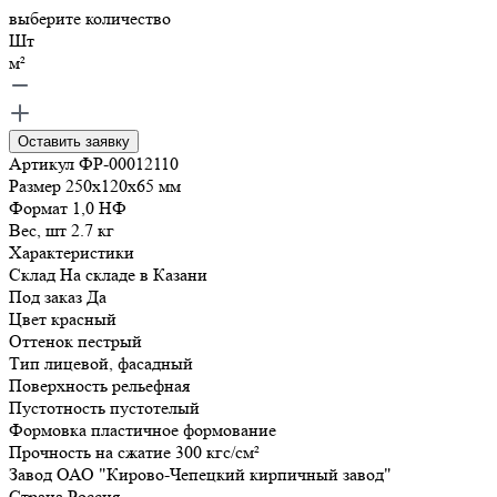
выберите количество
Шт
м²
Оставить заявку
Артикул
ФР-00012110
Размер
250x120x65
мм
Формат
1,0 НФ
Вес, шт
2.7
кг
Характеристики
Склад
На складе в Казани
Под заказ
Да
Цвет
красный
Оттенок
пестрый
Тип
лицевой, фасадный
Поверхность
рельефная
Пустотность
пустотелый
Формовка
пластичное формование
Прочность на сжатие
300
кгс/см²
Завод
ОАО "Кирово-Чепецкий кирпичный завод"
Страна
Россия