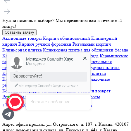
Нужна помощь в выборе?
Мы перезвоним вам в течение 15
минут!
Оставить заявку
Акционные товары
Кирпич облицовочный
Клинкерный
кирпич
Кирпич ручной формовки
Ригельный кирпич
Клинкерная плитка
Клинкерная плитка для облицовки фасада
Менеджер Санлайт Хаус
Клинкерная плитка для вентилируемого фасада
Керамические
Менеджер
блоки
Черепица
Керамическая черепица
Минеральная
черепица
Гибкая черепица
Брусчатка и тротуарная плитка
Здравствуйте!
Клинкерная брусчатка
Бетонная тротуарная плитка
Клинкерные ступени и напольная плитка
Кладочные
Если у вас появились вопросы?
растворы
Контакты
Порядок оплаты
Доставка
Обмен и возврат
Реквизиты компании
Часто задаваемые вопросы
Введите сообщение
+7 (843) 500-07-17
info@sunlight-house.ru
Адрес офиса продаж: ул. Островского, д. 107, г. Казань, 420107
Адрес демо-парка и склада: ул. Даурская, д. 44а, г. Казань,