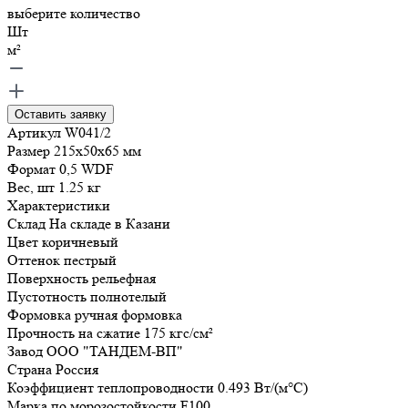
выберите количество
Шт
м²
Оставить заявку
Артикул
W041/2
Размер
215x50x65
мм
Формат
0,5 WDF
Вес, шт
1.25
кг
Характеристики
Склад
На складе в Казани
Цвет
коричневый
Оттенок
пестрый
Поверхность
рельефная
Пустотность
полнотелый
Формовка
ручная формовка
Прочность на сжатие
175
кгс/см²
Завод
ООО "ТАНДЕМ-ВП"
Страна
Россия
Коэффициент теплопроводности
0.493
Вт/(м°C)
Марка по морозостойкости
F100