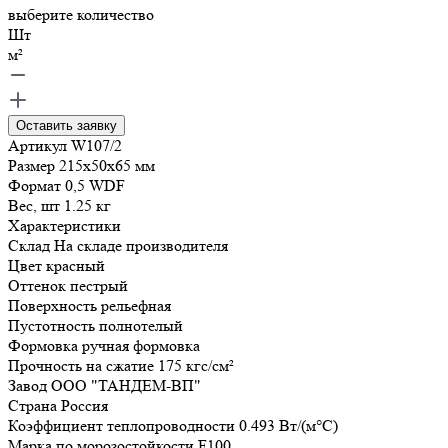
выберите количество
Шт
м²
Оставить заявку
Артикул
W107/2
Размер
215x50x65
мм
Формат
0,5 WDF
Вес, шт
1.25
кг
Характеристики
Склад
На складе производителя
Цвет
красный
Оттенок
пестрый
Поверхность
рельефная
Пустотность
полнотелый
Формовка
ручная формовка
Прочность на сжатие
175
кгс/см²
Завод
ООО "ТАНДЕМ-ВП"
Страна
Россия
Коэффициент теплопроводности
0.493
Вт/(м°C)
Марка по морозостойкости
F100