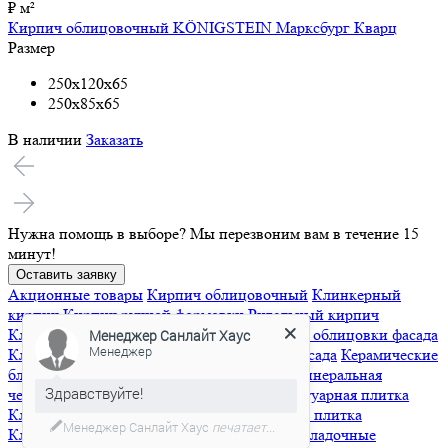
₽ м²
Кирпич облицовочный KÖNIGSTEIN Марксбург Кварц
Размер
250x120x65
250x85x65
В наличии
Заказать
Нужна помощь в выборе?
Мы перезвоним вам в течение 15
минут!
Оставить заявку
Акционные товары
Кирпич облицовочный
Клинкерный
Менеджер Санлайт Хаус
кирпич
Кирпич ручной формовки
Ригельный кирпич
Менеджер
Клинкерная плитка
Клинкерная плитка для облицовки фасада
Клинкерная плитка для вентилируемого фасада
Керамические
Здравствуйте!
блоки
Черепица
Керамическая черепица
Минеральная
черепица
Гибкая черепица
Брусчатка и тротуарная плитка
Если у вас появились вопросы?
Клинкерная брусчатка
Бетонная тротуарная плитка
Клинкерные ступени и напольная плитка
Кладочные