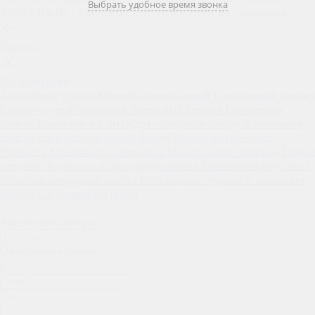
Выбрать удобное время звонка
420087
Пн-Пт - 9:00–18:00, Сб - 10:00–15:00, Вс - выходной
Каталог
Все категории
Акционные товары
Кирпич облицовочный
Клинкерный кирпич
Кирпич ручной формовки
Ригельный кирпич
Клинкерная
плитка
Клинкерная плитка для облицовки фасада
Клинкерная
плитка для вентилируемого фасада
Керамические блоки
Черепица
Керамическая черепица
Минеральная черепица
Гибкая
черепица
Брусчатка и тротуарная плитка
Клинкерная брусчатка
Бетонная тротуарная плитка
Клинкерные ступени и напольная
плитка
Кладочные растворы
Акционные товары
Оформление заявки