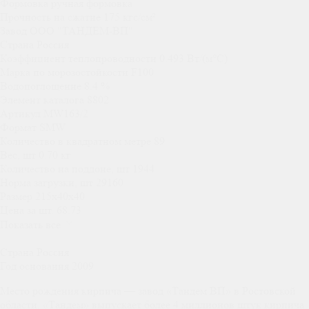
Формовка
ручная формовка
Прочность на сжатие
175
кгс/см²
Завод
ООО "ТАНДЕМ-ВП"
Страна
Россия
Коэффициент теплопроводности
0.493
Вт/(м°C)
Марка по морозостойкости
F100
Водопоглощение
8.4
%
Элемент каталога
8802
Артикул
MW163/2
Формат
SMW
Количество в квадратном метре
89
Вес, шт
0.70
кг
Количество на поддоне, шт
1944
Норма загрузки, шт
29160
Размер
215x40x40
Цена за шт.
68.73
Показать все
Страна
Россия
Год основания
2009
Место рождения кирпича — завод «Тандем ВП» в Ростовской
области. «Тандем» выпускает более 4 миллионов штук кирпича