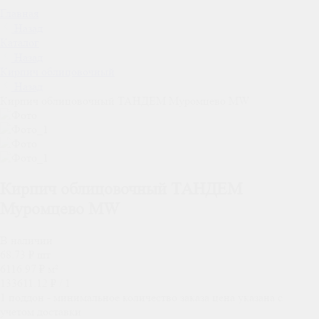
Главная
Назад
Каталог
Назад
Кирпич облицовочный
Назад
Кирпич облицовочный ТАНДЕМ Муромцево MW
Кирпич облицовочный ТАНДЕМ
Муромцево MW
В наличии
68.73
₽
шт
6116.97
₽
м²
133611.12
₽ /
1
1 поддон - минимальное количество заказа
цена указана с
учетом доставки