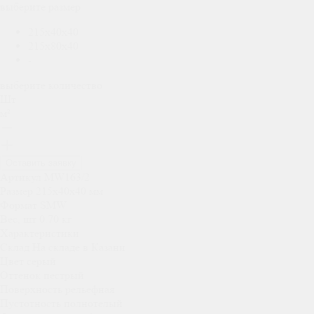
выберите размер
215x40x40
215x80x40
-
выберите количество
Шт
м²
Оставить заявку
Артикул
MW163/2
Размер
215x40x40
мм
Формат
SMW
Вес, шт
0.70
кг
Характеристики
Склад
На складе в Казани
Цвет
серый
Оттенок
пестрый
Поверхность
рельефная
Пустотность
полнотелый