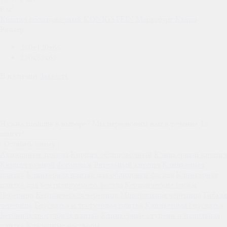
₽ м²
Кирпич облицовочный KÖNIGSTEIN Марксбург Кварц
Размер
250x120x65
250x85x65
В наличии
Заказать
Нужна помощь в выборе?
Мы перезвоним вам в течение 15
минут!
Оставить заявку
Акционные товары
Кирпич облицовочный
Клинкерный кирпич
Кирпич ручной формовки
Ригельный кирпич
Клинкерная
плитка
Клинкерная плитка для облицовки фасада
Клинкерная
плитка для вентилируемого фасада
Керамические блоки
Черепица
Керамическая черепица
Минеральная черепица
Гибкая
черепица
Брусчатка и тротуарная плитка
Клинкерная брусчатка
Бетонная тротуарная плитка
Клинкерные ступени и напольная
плитка
Кладочные растворы