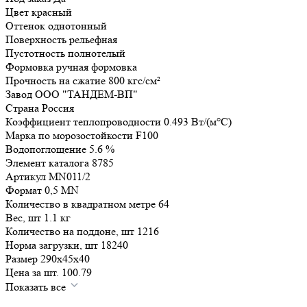
Цвет
красный
Оттенок
однотонный
Поверхность
рельефная
Пустотность
полнотелый
Формовка
ручная формовка
Прочность на сжатие
800
кгс/см²
Завод
ООО "ТАНДЕМ-ВП"
Страна
Россия
Коэффициент теплопроводности
0.493
Вт/(м°C)
Марка по морозостойкости
F100
Водопоглощение
5.6
%
Элемент каталога
8785
Артикул
MN011/2
Формат
0,5 MN
Количество в квадратном метре
64
Вес, шт
1.1
кг
Количество на поддоне, шт
1216
Норма загрузки, шт
18240
Размер
290x45x40
Цена за шт.
100.79
Показать все