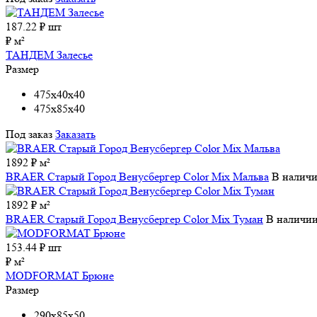
187.22
₽ шт
₽ м²
ТАНДЕМ Залесье
Размер
475x40x40
475x85x40
Под заказ
Заказать
1892 ₽ м²
BRAER Старый Город Венусбергер Color Mix Мальва
В налич
1892 ₽ м²
BRAER Старый Город Венусбергер Color Mix Туман
В наличи
153.44
₽ шт
₽ м²
MODFORMAT Брюне
Размер
290x85x50