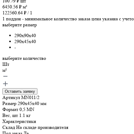
100.79
₽
шт
6450.56
₽
м²
122560.64
₽ /
1
1 поддон - минимальное количество заказа
цена указана с учет
выберите размер
290x90x40
290x45x40
-
выберите количество
Шт
м²
Оставить заявку
Артикул
MN011/2
Размер
290x45x40
мм
Формат
0,5 MN
Вес, шт
1.1
кг
Характеристики
Склад
На складе производителя
Под заказ
Да