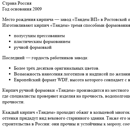
Страна
Россия
Год основания
2009
Место рождения кирпича — завод «Тандем ВП» в Ростовской об
Изготавливают кирпич «Тандем» тремя способами формования
полусухим прессованием
пластическим формованием
ручной формовкой
Последний — гордость работников завода:
Более трёх десятков оригинальных цветов.
Возможность нанесения логотипов и надписей по желани
Европейский формат WDF, высота которого совпадает с 
Кирпич ручной формовки «Тандем» производится из местного сы
где специалисты проверяют изделия на прочность, водополгоще
прочности.
Каждый кирпич «Тандем» проходит обжиг в кольцевой многока
оттенки придадут вид векового старинного здания. Также его 
строительства в России: они прочны и устойчивы к морозу, со