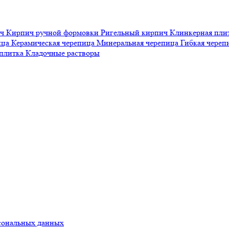
ич
Кирпич ручной формовки
Ригельный кирпич
Клинкерная пли
ица
Керамическая черепица
Минеральная черепица
Гибкая чере
 плитка
Кладочные растворы
сональных данных