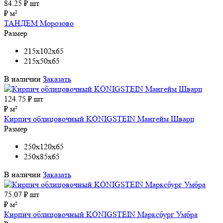
84.25
₽ шт
₽ м²
ТАНДЕМ Морозово
Размер
215x102x65
215x50x65
В наличии
Заказать
124.75
₽ шт
₽ м²
Кирпич облицовочный KÖNIGSTEIN Мангейм Шварц
Размер
250x120x65
250x85x65
В наличии
Заказать
75.07
₽ шт
₽ м²
Кирпич облицовочный KÖNIGSTEIN Марксбург Умбра