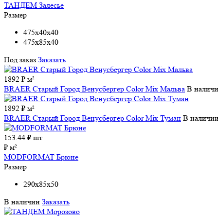
ТАНДЕМ Залесье
Размер
475x40x40
475x85x40
Под заказ
Заказать
1892 ₽ м²
BRAER Старый Город Венусбергер Color Mix Мальва
В налич
1892 ₽ м²
BRAER Старый Город Венусбергер Color Mix Туман
В наличи
153.44
₽ шт
₽ м²
MODFORMAT Брюне
Размер
290x85x50
В наличии
Заказать