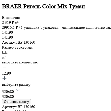
BRAER Ригель Color Mix Туман
В наличии
2 319
₽
м²
29915.1
₽ /
1 упаковка
1 упаковка - минимальное количество зак
141.90
141.90
Артикул
BP 130160
Размер
320x80
мм
Шт
м²
выберите количество
12.90
выберите размер
320x80
320x80
Оставить заявку
Артикул
BP 130160