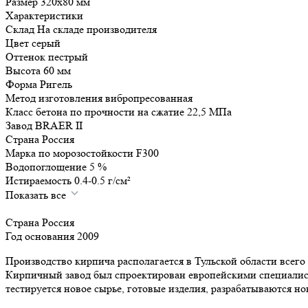
Размер
320x80
мм
Характеристики
Склад
На складе производителя
Цвет
серый
Оттенок
пестрый
Высота
60
мм
Форма
Ригель
Метод изготовления
вибропресованная
Класс бетона по прочности на сжатие
22,5
МПа
Завод
BRAER II
Страна
Россия
Марка по морозостойкости
F300
Водопоглощение
5
%
Истираемость
0.4-0.5
г/см²
Показать все
Страна
Россия
Год основания
2009
Производство кирпича располагается в Тульской области всег
Кирпичный завод был спроектирован европейскими специалист
тестируется новое сырье, готовые изделия, разрабатываются но