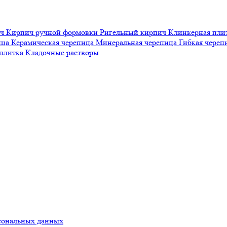
ич
Кирпич ручной формовки
Ригельный кирпич
Клинкерная пли
ица
Керамическая черепица
Минеральная черепица
Гибкая чере
 плитка
Кладочные растворы
сональных данных