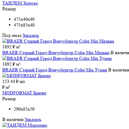
ТАНДЕМ Залесье
Размер
475x40x40
475x85x40
Под заказ
Заказать
1892 ₽ м²
BRAER Старый Город Венусбергер Color Mix Мальва
В налич
1892 ₽ м²
BRAER Старый Город Венусбергер Color Mix Туман
В наличи
153.44
₽ шт
₽ м²
MODFORMAT Брюне
Размер
290x85x50
В наличии
Заказать