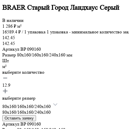
BRAER Старый Город Ландхаус Серый
В наличии
1 286
₽
м²
16589.4
₽ /
1 упаковка
1 упаковка - минимальное количество зак
142.45
142.45
Артикул
BP 090160
Размер
80x160/160x160/240x160
мм
Шт
м²
выберите количество
12.9
выберите размер
80x160/160x160/240x160
80x160/160x160/240x160
Оставить заявку
Артикул
BP 090160