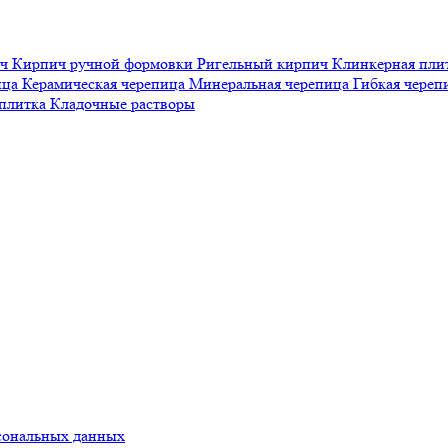
ич
Кирпич ручной формовки
Ригельный кирпич
Клинкерная пли
ица
Керамическая черепица
Минеральная черепица
Гибкая чере
 плитка
Кладочные растворы
сональных данных