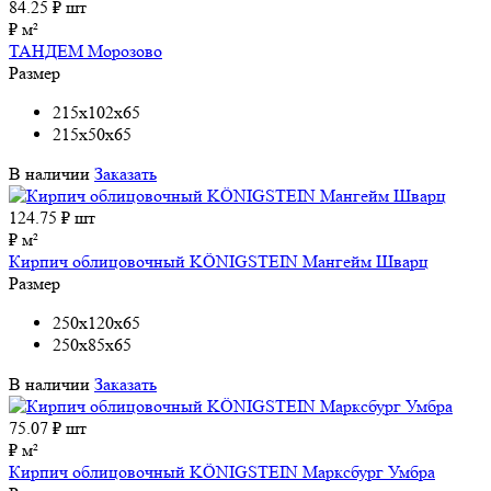
84.25
₽ шт
₽ м²
ТАНДЕМ Морозово
Размер
215x102x65
215x50x65
В наличии
Заказать
124.75
₽ шт
₽ м²
Кирпич облицовочный KÖNIGSTEIN Мангейм Шварц
Размер
250x120x65
250x85x65
В наличии
Заказать
75.07
₽ шт
₽ м²
Кирпич облицовочный KÖNIGSTEIN Марксбург Умбра