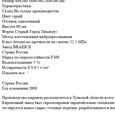
Размер
80x160/160x160/240x160
мм
Характеристики
Склад
На складе производителя
Цвет
серый
Оттенок
однотонный
Высота
60
мм
Форма
Старый Город Ландхаус
Метод изготовления
вибропресованная
Класс бетона по прочности на сжатие
22,5
МПа
Завод
BRAER II
Страна
Россия
Марка по морозостойкости
F300
Водопоглощение
5
%
Истираемость
0.4-0.5
г/см²
Показать все
Страна
Россия
Год основания
2009
Производство кирпича располагается в Тульской области всег
Кирпичный завод был спроектирован европейскими специалист
тестируется новое сырье, готовые изделия, разрабатываются но