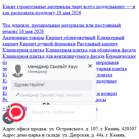
Какие строительные материалы чаще всего подделывают — и
как распознать подделку
18 мая 2026
Что дешевле: премиальные материалы или постоянный
ремонт
16 мая 2026
Акционные товары
Кирпич облицовочный
Клинкерный
кирпич
Кирпич ручной формовки
Ригельный кирпич
Клинкерная плитка
Клинкерная плитка для облицовки фасада
Клинкерная плитка для вентилируемого фасада
Керамические
блоки
Черепица
Керамическая черепица
Минеральная
Менеджер Санлайт Хаус
черепица
Гибкая черепица
Брусчатка и тротуарная плитка
Менеджер
Клинкерная брусчатка
Бетонная тротуарная плитка
Клинкерные ступени и напольная плитка
Кладочные
Здравствуйте!
растворы
Контакты
Порядок оплаты
Доставка
Обмен и возврат
Менеджер Санлайт Хаус
печатает...
Реквизиты компании
Часто задаваемые вопросы
+7 (843) 500-07-17
info@sunlight-house.ru
Введите сообщение
Адрес офиса продаж: ул. Островского, д. 107, г. Казань, 420107
Адрес демо-парка и склада: ул. Даурская, д. 44а, г. Казань,