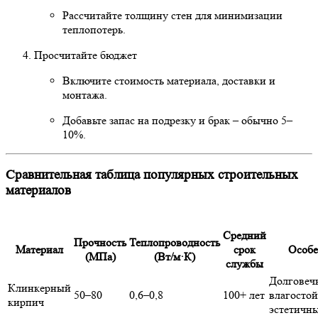
Рассчитайте толщину стен для минимизации
теплопотерь.
Просчитайте бюджет
Включите стоимость материала, доставки и
монтажа.
Добавьте запас на подрезку и брак – обычно 5–
10%.
Сравнительная таблица популярных строительных
материалов
Средний
Прочность
Теплопроводность
Материал
срок
Особе
(МПа)
(Вт/м·К)
службы
Долговеч
Клинкерный
50–80
0,6–0,8
100+ лет
влагостой
кирпич
эстетичн