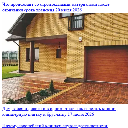
Что происходит со строительными материалами после
окончания срока хранения
20 июля 2026
Дом, забор и дорожки в одном стиле: как сочетать кирпич,
клинкерную плитку и брусчатку
17 июля 2026
Почему европейский клинкер служит десятилетиями: