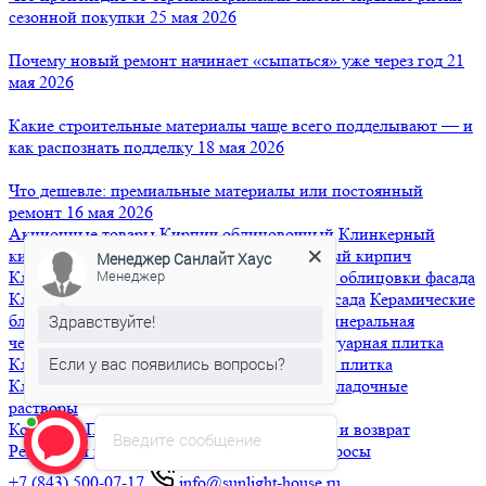
сезонной покупки
25 мая 2026
Почему новый ремонт начинает «сыпаться» уже через год
21
мая 2026
Какие строительные материалы чаще всего подделывают — и
как распознать подделку
18 мая 2026
Что дешевле: премиальные материалы или постоянный
ремонт
16 мая 2026
Акционные товары
Кирпич облицовочный
Клинкерный
кирпич
Кирпич ручной формовки
Ригельный кирпич
Менеджер Санлайт Хаус
Менеджер
Клинкерная плитка
Клинкерная плитка для облицовки фасада
Клинкерная плитка для вентилируемого фасада
Керамические
блоки
Черепица
Керамическая черепица
Минеральная
Здравствуйте!
черепица
Гибкая черепица
Брусчатка и тротуарная плитка
Если у вас появились вопросы?
Клинкерная брусчатка
Бетонная тротуарная плитка
Клинкерные ступени и напольная плитка
Кладочные
растворы
Контакты
Порядок оплаты
Доставка
Обмен и возврат
Введите сообщение
Реквизиты компании
Часто задаваемые вопросы
+7 (843) 500-07-17
info@sunlight-house.ru