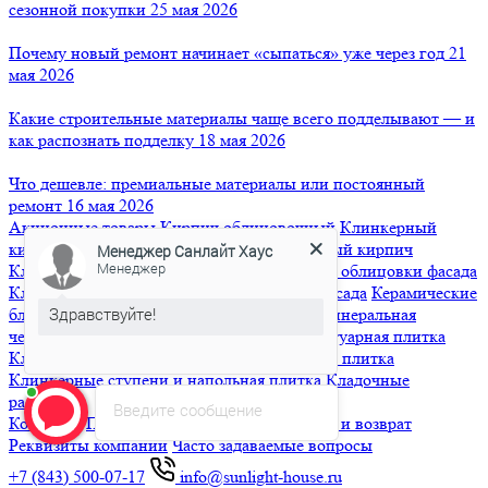
сезонной покупки
25 мая 2026
Почему новый ремонт начинает «сыпаться» уже через год
21
мая 2026
Какие строительные материалы чаще всего подделывают — и
как распознать подделку
18 мая 2026
Что дешевле: премиальные материалы или постоянный
ремонт
16 мая 2026
Акционные товары
Кирпич облицовочный
Клинкерный
Менеджер Санлайт Хаус
Менеджер
кирпич
Кирпич ручной формовки
Ригельный кирпич
Клинкерная плитка
Клинкерная плитка для облицовки фасада
Здравствуйте!
Клинкерная плитка для вентилируемого фасада
Керамические
блоки
Черепица
Керамическая черепица
Минеральная
Если у вас появились вопросы?
черепица
Гибкая черепица
Брусчатка и тротуарная плитка
Клинкерная брусчатка
Бетонная тротуарная плитка
Клинкерные ступени и напольная плитка
Кладочные
растворы
Введите сообщение
Контакты
Порядок оплаты
Доставка
Обмен и возврат
Реквизиты компании
Часто задаваемые вопросы
+7 (843) 500-07-17
info@sunlight-house.ru